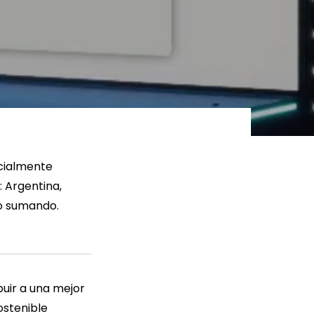
ER MÁS
LEER MÁS
icialmente
 Argentina,
do sumando.
uir a una mejor
ostenible