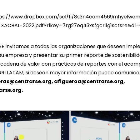
ps://www.dropbox.com/scl/fi/8s3n4com4569mhyelwe
-XACBAL-2022.pdf?rlkey=7rg27eq43xsfgcri1g1sctsre&dl=
 invitamos a todas las organizaciones que deseen impl
 empresa y presentar su primer reporte de sostenibilida
u cadena de valor con prácticas de reportes con el aco
l LATAM, si desean mayor información puede comunicar
eras@
centrarse.org
, afigueroa@
centrarse.org
,
arse.org
.