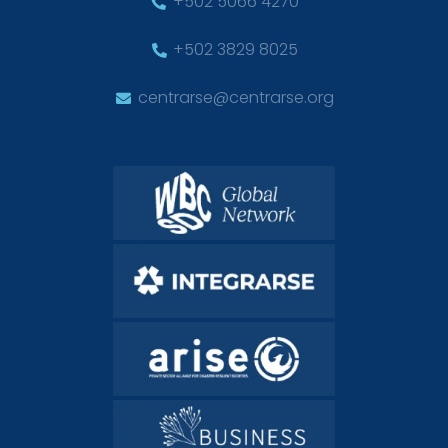
+502 5066 4270
+502 3829 8025
centrarse@centrarse.org