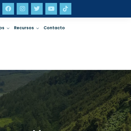
os
Recursos
Contacto
neta
Incidencia
limático,
Sostenibilidad en
ad y gestión
política pública y
a desastres.
trabajo a nivel sectorial.
neta
Incidencia
ER MÁS
LEER MÁS
limático,
Sostenibilidad en
ad y gestión
política pública y
a desastres.
trabajo a nivel sectorial.