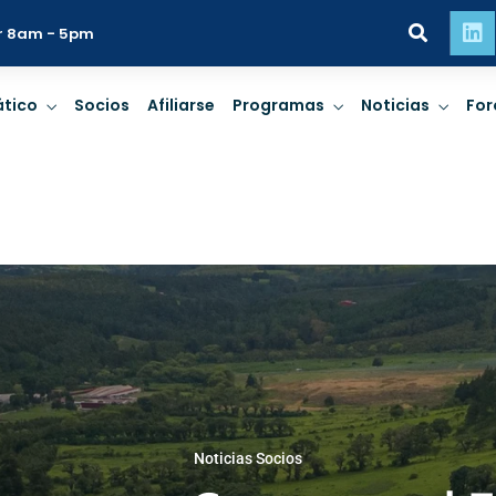
r 8am - 5pm
tico
Socios
Afiliarse
Programas
Noticias
For
ridad
Personas
Pla
impactos de
Derechos Humanos,
Cambio c
, Finanzas
empresas y trato
biodiversid
ibles.
comunitario.
de riesgo 
ridad
Personas
Pla
R MÁS
LEER MÁS
LE
impactos de
Derechos Humanos,
Cambio c
, Finanzas
empresas y trato
biodiversid
Noticias Socios
ibles.
comunitario.
de riesgo 