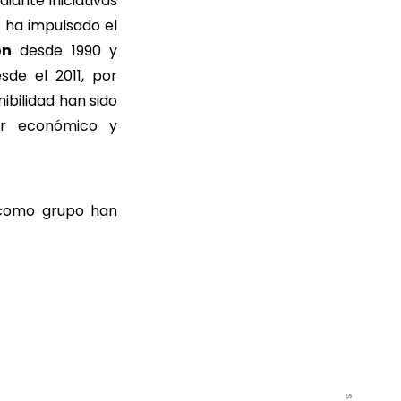
ante iniciativas
 ha impulsado el
ón
desde 1990 y
de el 2011, por
ibilidad han sido
ar económico y
e como grupo han