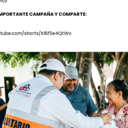
ento
IMPORTANTE CAMPAÑA Y COMPARTE:
utube.com/shorts/KI8f5e4QtWo