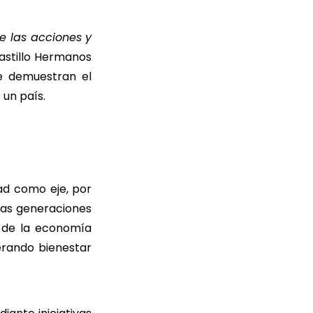
e las acciones y
Castillo Hermanos
e demuestran el
 un país.
dad como eje, por
mas generaciones
s de la economía
erando bienestar