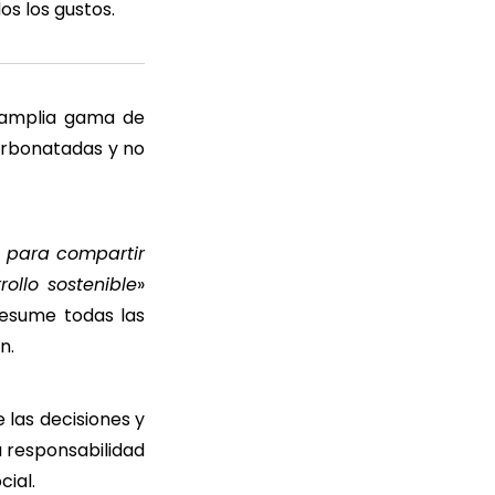
s los gustos.
a amplia gama de
arbonatadas y no
 para compartir
llo sostenible
»
esume todas las
ón.
 las decisiones y
a responsabilidad
cial.