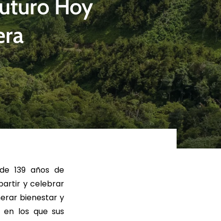
Futuro Hoy
era
ER MÁS
LEER MÁS
 de 139 años de
artir y celebrar
erar bienestar y
s en los que sus