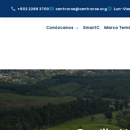
+502 2268 3700
centrarse@centrarse.org
Lun-Vie
Conózcanos
SmartC
Marco Temá
Gobernanza
Prospe
Rige la dirección con
Identificar 
estrategia de
riesgos ESG
Sostenibilidad.
Sosten
Gobernanza
Prospe
LEER MÁS
LEE
Rige la dirección con
Identificar 
estrategia de
riesgos ESG
Sostenibilidad.
Sosten