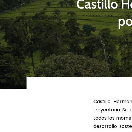
Castillo 
po
LEER MÁS
LEE
Castillo Herma
trayectoria. Su
todos los moment
desarrollo sost