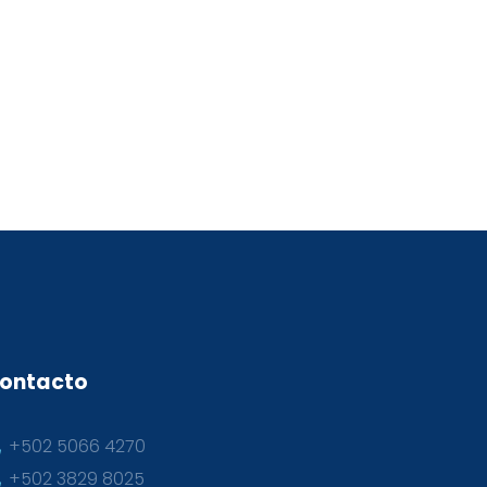
ontacto
+502 5066 4270
+502 3829 8025