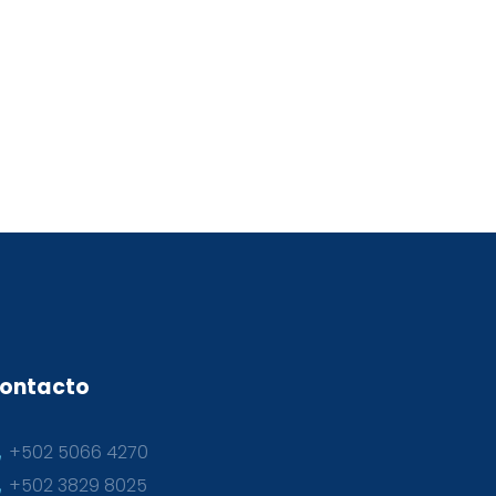
ontacto
+502 5066 4270
+502 3829 8025