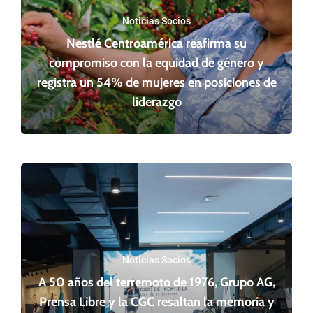
Noticias Socios
Nestlé Centroamérica reafirma su
compromiso con la equidad de género y
registra un 54% de mujeres en posiciones de
liderazgo
Noticias Socios
A 50 años del terremoto de 1976, Grupo AG,
Prensa Libre y la CGC resaltan la memoria y