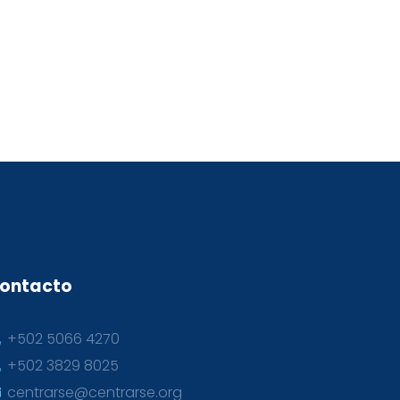
ontacto
+502 5066 4270
+502 3829 8025
centrarse@centrarse.org