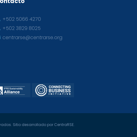
ontacto
+502 5066 4270
+502 3829 8025
centrarse@centrarse.org
ados. Sitio desarrollado por CentraRSE.