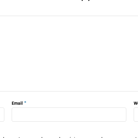
*
Email
W