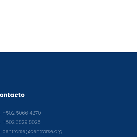
ontacto
+502 5066 4270
+502 3829 8025
centrarse@centrarse.org