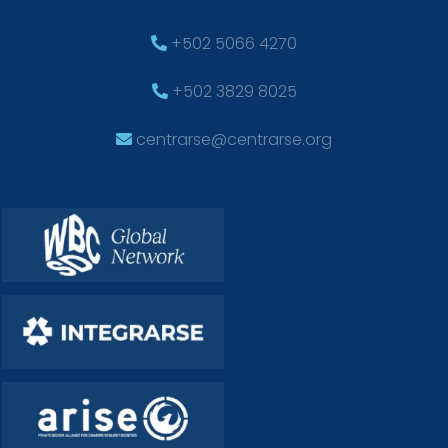
+502 5066 4270
+502 3829 8025
centrarse@centrarse.org