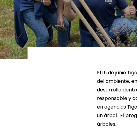
LEER MÁS
LEE
El 15 de junio T
del ambiente, e
desarrolla dentro
responsable y ad
en agencias Tig
un árbol. El pro
árboles.