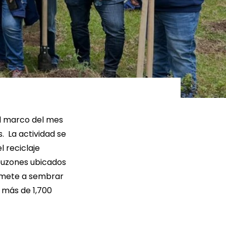
ER MÁS
LEER MÁS
el marco del mes
 La actividad se
l reciclaje
 buzones ubicados
romete a sembrar
o más de 1,700