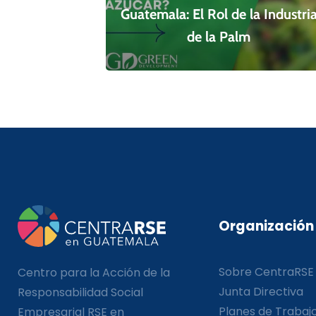
Guatemala: El Rol de la Industri
de la Palm
Organización
Sobre CentraRSE
Centro para la Acción de la
Junta Directiva
Responsabilidad Social
Planes de Trabaj
Empresarial RSE en