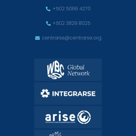
+502 5066 4270
+502 3829 8025
centrarse@centrarse.org