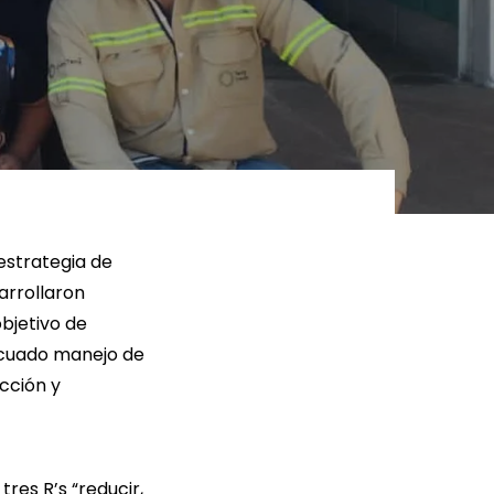
ER MÁS
LEER MÁS
estrategia de
arrollaron
bjetivo de
decuado manejo de
cción y
res R’s “reducir,