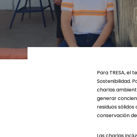
LEER MÁS
LEE
Para TRESA, el t
Sostenibilidad. P
charlas ambienta
generar concienc
residuos sólidos
conservación del
Las charlas incl