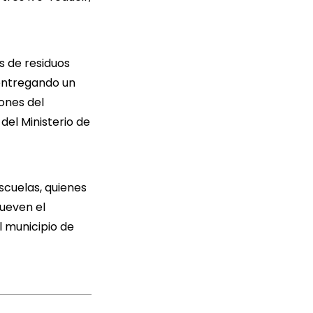
s de residuos
 entregando un
iones del
el Ministerio de
scuelas, quienes
ueven el
l municipio de