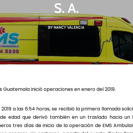
impactos de
Derechos Humanos,
Cambio c
S. A.
, Finanzas
empresas y trato
biodiversid
ibles.
comunitario.
de riesgo 
BY NANCY VALENCIA
 MÁS
LEER MÁS
LEE
 Guatemala inició operaciones en enero del 2019.
 2019 a las 6:54 horas, se recibió la primera llamada soli
e edad que derivó también en un traslado hacia un h
meros tres días de inicio de la operación de EMS Ambul