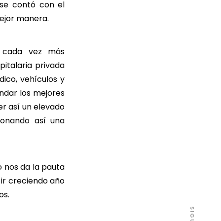
 se contó con el
ejor manera.
n cada vez más
italaria privada
ico, vehículos y
indar los mejores
er así un elevado
ionando así una
o nos da la pauta
ir creciendo año
os.