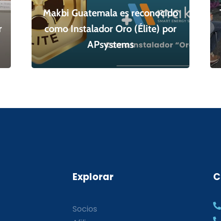
Makbi Guatemala es reconocido
r
como Instalador Oro (Élite) por
APsystems
Explorar
C
Socios