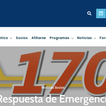
ridad
Personas
Pla
tico
Socios
Afiliarse
Programas
Noticias
For
impactos de
Derechos Humanos,
Cambio c
, Finanzas
empresas y trato
biodiversid
ibles.
comunitario.
de riesgo 
Noticias Socios
 MÁS
LEER MÁS
LEE
ridad
Personas
Pla
 Respuesta de Emergenci