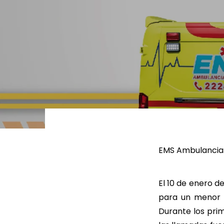
Rige la dirección con
Identificar 
estrategia de
riesgos ESG
Sostenibilidad.
Sosten
LEER MÁS
LEER
EMS Ambulancias
El 10 de enero de
para un menor d
Durante los pri