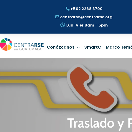
+502 2268 3700
centrarse@centrarse.org
Lun-Vier 8am - 5pm
Gobernanza
Prospe
Conózcanos
SmartC
Marco Temá
Rige la dirección con
Identificar 
estrategia de
riesgos ESG
Sostenibilidad.
Sosten
LEER MÁS
LEER
Gobernanza
Prospe
Traslado y