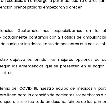
ron escasas, sin embargo, a partir del cuarto día las lla
atención prehospitalaria empezaron a crecer.
ancias Guatemala nos especializamos en la at
 y actualmente contamos con 2 flotillas de ambulancia
de cualquier incidente, tanto de pacientes que nos lo soli
estro objetivo es brindar las mejores opciones de as
 según las emergencias que se presenten en el hogar, 
e otros.
demia del COVID-19, nuestro equipo de médicos y par
era línea para la atención de pacientes sospechosos o po
unque al inicio fue todo un desafío, fuimos de las prim