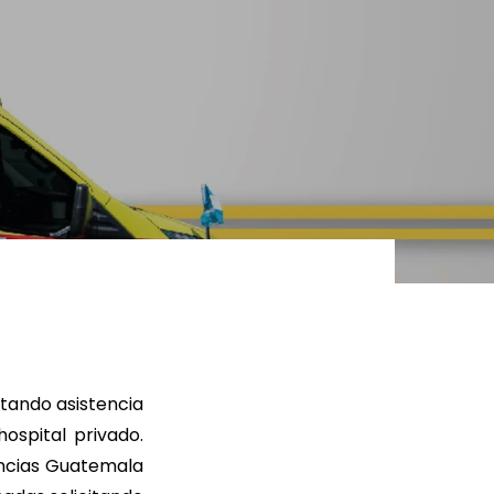
limático,
Sostenibilidad en
ad y gestión
política pública y
a desastres.
trabajo a nivel sectorial.
R MÁS
LEER MÁS
citando asistencia
ospital privado.
ancias Guatemala