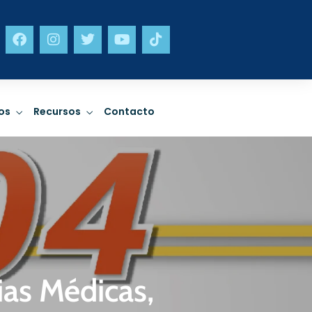
neta
Incidencia
os
Recursos
Contacto
limático,
Sostenibilidad en
ad y gestión
política pública y
a desastres.
trabajo a nivel sectorial.
R MÁS
LEER MÁS
neta
Incidencia
as Médicas,