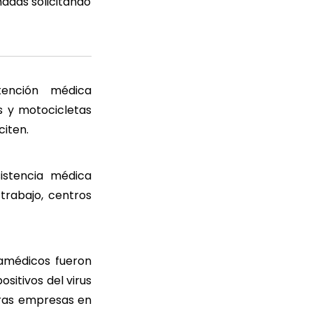
madas solicitando
ención médica
s y motocicletas
citen.
istencia médica
trabajo, centros
amédicos fueron
sitivos del virus
eras empresas en