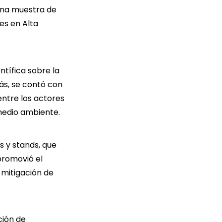
una muestra de
es en Alta
ntífica sobre la
ás, se contó con
entre los actores
l medio ambiente.
s y stands, que
promovió el
mitigación de
ción de