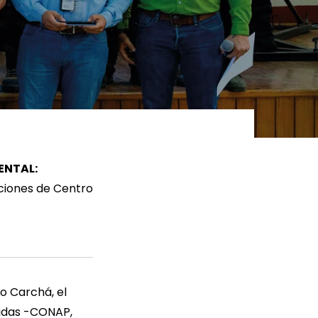
ER MÁS
LEER MÁS
IENTAL:
laciones de Centro
o Carchá, el
gidas -CONAP,