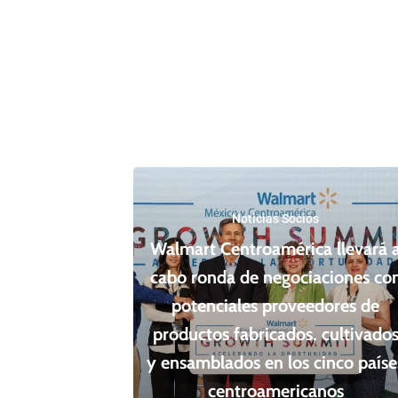
Noticias Socios
Walmart Centroamérica llevará 
cabo ronda de negociaciones co
potenciales proveedores de
productos fabricados, cultivado
y ensamblados en los cinco paíse
centroamericanos