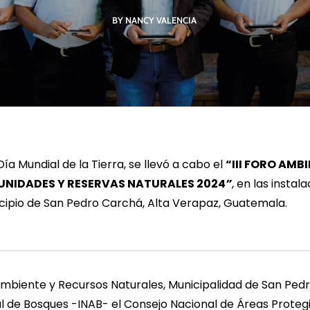
BY NANCY VALENCIA
R MÁS
LEER MÁS
LE
ía Mundial de la Tierra, se llevó a cabo el
“
III FORO AMB
NIDADES Y RESERVAS NATURALES 2024
”
, en las insta
cipio de San Pedro Carchá, Alta Verapaz, Guatemala.
 Ambiente y Recursos Naturales, Municipalidad de San Pedr
al de Bosques -INAB- el Consejo Nacional de Áreas Prote