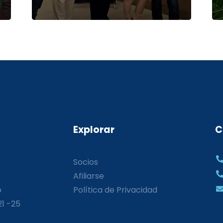
Explorar
C
Socios
Afiliarse
o
Política de Privacidad
21 -25