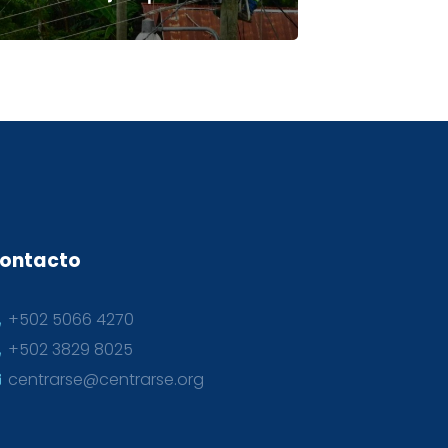
ontacto
+502 5066 4270
+502 3829 8025
centrarse@centrarse.org