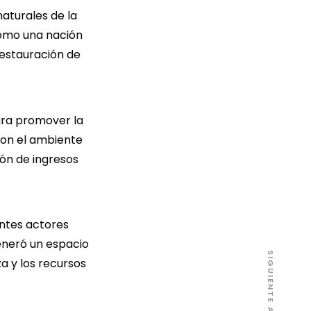
naturales de la
como una nación
restauración de
ara promover la
con el ambiente
ión de ingresos
entes actores
generó un espacio
SIGUIENTE ARTÍCULO
a y los recursos