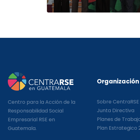
Organización
Sobre CentraRSE
Centro para la Acción de la
Junta Directiva
Responsabilidad Social
Planes de Trabaj
Empresarial RSE en
Plan Estrategico 
Guatemala.