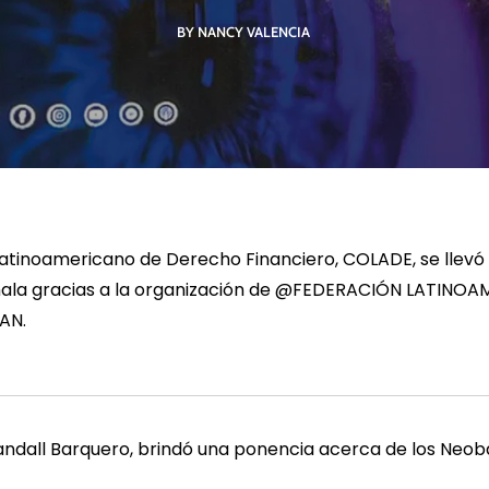
BY NANCY VALENCIA
R MÁS
LEER MÁS
LE
Latinoamericano de Derecho Financiero, COLADE, se llevó
la gracias a la organización de @
FEDERACIÓN LATINOA
BAN
.
Randall Barquero, brindó una ponencia acerca de los Neo