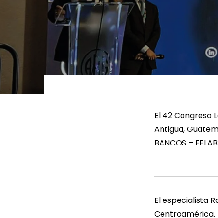
LEER MÁS
LEE
El 42 Congreso 
Antigua, Guatema
BANCOS – FELA
El especialista 
Centroamérica.