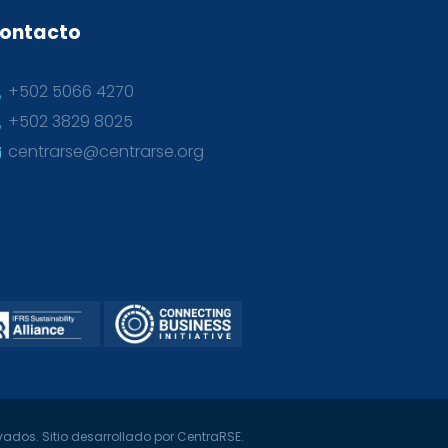
ontacto
+502 5066 4270
+502 3829 8025
centrarse@centrarse.org
ados. Sitio desarrollado por CentraRSE.