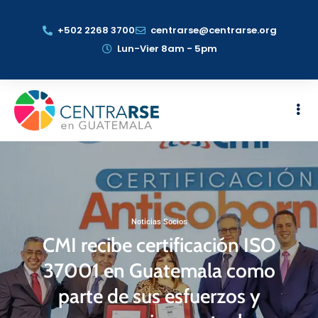
+502 2268 3700
centrarse@centrarse.org
Lun-Vier 8am - 5pm
Noticias Socios
CMI recibe certificación ISO
37001 en Guatemala como
parte de sus esfuerzos y